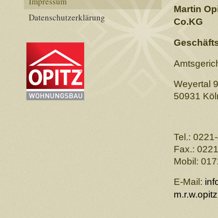
Impressum
Martin O
Datenschutzerklärung
Co.KG
Geschäfts
Amtsgeric
Weyertal 
50931 Köl
Tel.: 022
Fax.: 022
Mobil: 01
E-Mail:
in
m.r.w.opi